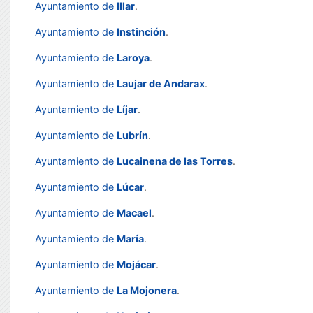
Ayuntamiento de
Illar
.
Ayuntamiento de
Instinción
.
Ayuntamiento de
Laroya
.
Ayuntamiento de
Laujar de Andarax
.
Ayuntamiento de
Líjar
.
Ayuntamiento de
Lubrín
.
Ayuntamiento de
Lucainena de las Torres
.
Ayuntamiento de
Lúcar
.
Ayuntamiento de
Macael
.
Ayuntamiento de
María
.
Ayuntamiento de
Mojácar
.
Ayuntamiento de
La Mojonera
.