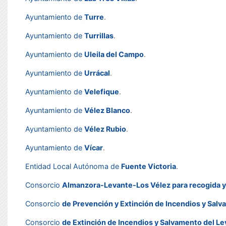
Ayuntamiento de
Turre
.
Ayuntamiento de
Turrillas
.
Ayuntamiento de
Uleila del Campo
.
Ayuntamiento de
Urrácal
.
Ayuntamiento de
Velefique
.
Ayuntamiento de
Vélez Blanco
.
Ayuntamiento de
Vélez Rubio
.
Ayuntamiento de
Vícar
.
Entidad Local Autónoma de
Fuente Victoria
.
Consorcio
Almanzora-Levante-Los Vélez para recogida y
Consorcio
de Prevención y Extinción de Incendios y Sal
Consorcio
de Extinción de Incendios y Salvamento del L