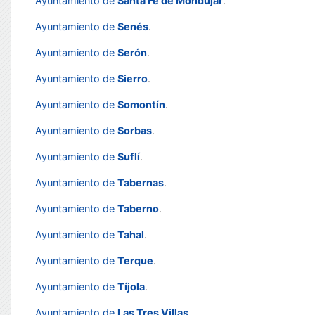
Ayuntamiento de
Santa Fe de Mondújar
.
Ayuntamiento de
Senés
.
Ayuntamiento de
Serón
.
Ayuntamiento de
Sierro
.
Ayuntamiento de
Somontín
.
Ayuntamiento de
Sorbas
.
Ayuntamiento de
Suflí
.
Ayuntamiento de
Tabernas
.
Ayuntamiento de
Taberno
.
Ayuntamiento de
Tahal
.
Ayuntamiento de
Terque
.
Ayuntamiento de
Tíjola
.
Ayuntamiento de
Las Tres Villas
.