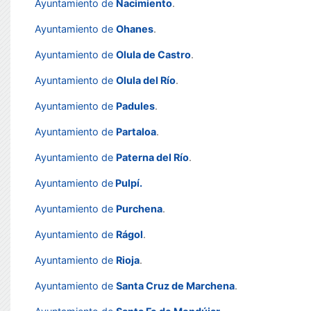
Ayuntamiento de
Nacimiento
.
Ayuntamiento de
Ohanes
.
Ayuntamiento de
Olula de Castro
.
Ayuntamiento de
Olula del Río
.
Ayuntamiento de
Padules
.
Ayuntamiento de
Partaloa
.
Ayuntamiento de
Paterna del Río
.
Ayuntamiento de
Pulpí
.
Ayuntamiento de
Purchena
.
Ayuntamiento de
Rágol
.
Ayuntamiento de
Rioja
.
Ayuntamiento de
Santa Cruz de Marchena
.