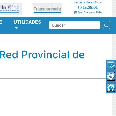
Fecha y Hora Oficial
15:28:02
Jue, 6 Agosto 2026
E
UTILIDADES
Bus
BUSCAR
Red Provincial de